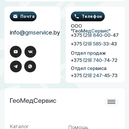
Отдел продаж
+375 (29) 740-74-72
Отдел сервиса
+375 (29) 247-45-73
Каталог
Помощь
Мониторы пациента
Обратная связь
Инфузионные и
шприцевые насосы
Фетальные мониторы
Лазерные аппараты
Наркозно-дыхательные
аппараты
Электрокардиографы
Эндоскопическое оборудование
Инкубаторы для новорожденных