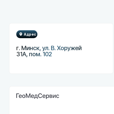
Адрес
г. Минск, ул. В. Хоружей
31А, пом. 102
Гла
Каталог
ГеоМедСервис — медицинское
оборудование нового поколения
Монито
для вашей клиники
Инфузи
Феталь