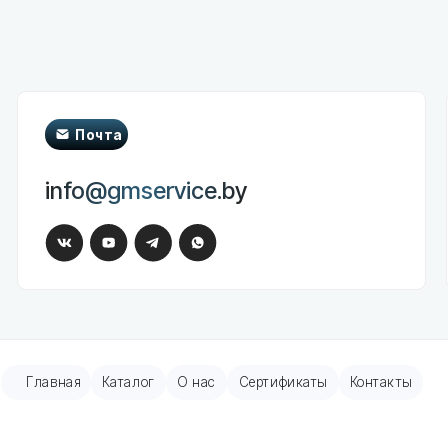
Почта
Телеф
ООО "Гео
info@gmservice.by
+375 (29)
+375 (29)
вная
Каталог
О нас
Сертификаты
Контакты
Помощь
ры пациента
Обратная связь
онные и шприцевые насосы
ные мониторы