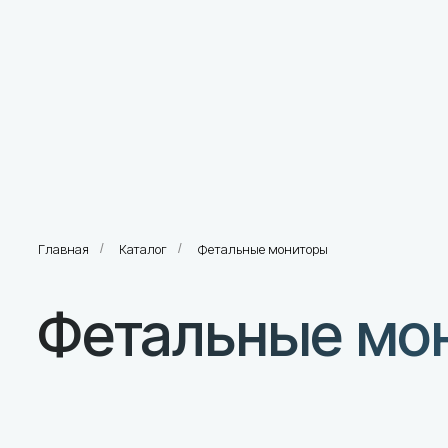
Главная
/
Каталог
/
Фетальные мониторы
Фетальные мони