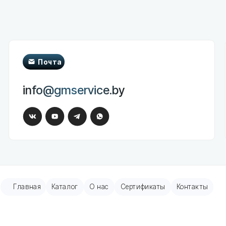
Почта
Телеф
ООО "Гео
info@gmservice.by
+375 (29)
+375 (29)
вная
Каталог
О нас
Сертификаты
Контакты
Помощь
ры пациента
Обратная связь
онные и шприцевые насосы
ные мониторы
ые аппараты
но-дыхательные аппараты
окардиографы
пическое оборудование