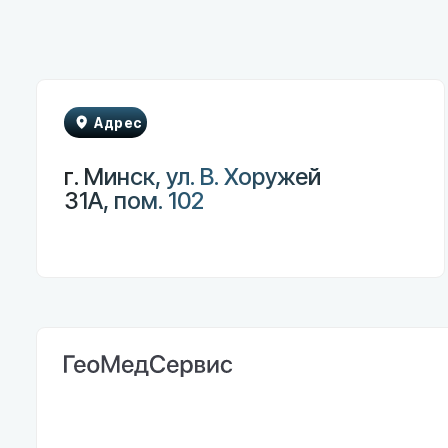
Адрес
г. Минск, ул. В. Хоружей
31А, пом. 102
Гла
Каталог
ГеоМедСервис — медицинское
оборудование нового поколения
Монито
для вашей клиники
Инфузи
Феталь
Лазерн
Наркоз
Электр
Эндоско