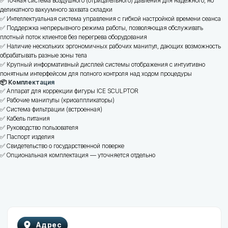
✅ Точная система воздушного (отрицательного) давления для надежного, но
деликатного вакуумного захвата складки
✅ Интеллектуальная система управления с гибкой настройкой времени сеанса
✅ Поддержка непрерывного режима работы, позволяющая обслуживать
Почта
Телефон
плотный поток клиентов без перегрева оборудования
ООО
✅ Наличие нескольких эргономичных рабочих манипул, дающих возможность
"ГеоМедСервис"
info@gmservice.by
+375 (29) 840-00-47
обрабатывать разные зоны тела
+375 (29) 585-33-43
✅ Крупный информативный дисплей системы отображения с интуитивно
понятным интерфейсом для полного контроля над ходом процедуры
Отдел продаж
📦 Комплектация
+375 (29) 740-74-72
✅ Аппарат для коррекции фигуры ICE SCULPTOR
Отдел сервиса
✅ Рабочие манипулы (криоаппликаторы)
+375 (29) 247-45-73
✅ Система фильтрации (встроенная)
✅ Кабель питания
✅ Руководство пользователя
✅ Паспорт изделия
✅ Свидетельство о государственной поверке
✅ Опциональная комплектация — уточняется отдельно
Каталог
Помощь
Мониторы пациента
Обратная связь
Инфузионные и
шприцевые насосы
Фетальные мониторы
Лазерные аппараты
Наркозно-дыхательные