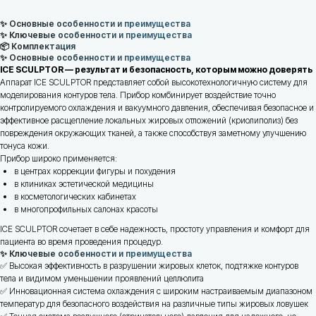
✨ Основные особенности и преимущества
✨ Ключевые особенности и преимущества
📦 Комплектация
✨ Основные особенности и преимущества
ICE SCULPTOR — результат и безопасность, которым можно доверять
Аппарат ICE SCULPTOR представляет собой высокотехнологичную систему для
моделирования контуров тела. Прибор комбинирует воздействие точно
контролируемого охлаждения и вакуумного давления, обеспечивая безопасное и
эффективное расщепление локальных жировых отложений (криолиполиз) без
повреждения окружающих тканей, а также способствуя заметному улучшению
тонуса кожи.
Прибор широко применяется:
в центрах коррекции фигуры и похудения
в клиниках эстетической медицины
в косметологических кабинетах
в многопрофильных салонах красоты
ICE SCULPTOR сочетает в себе надежность, простоту управления и комфорт для
пациента во время проведения процедур.
✨ Ключевые особенности и преимущества
✅ Высокая эффективность в разрушении жировых клеток, подтяжке контуров
Адрес
тела и видимом уменьшении проявлений целлюлита
✅ Инновационная система охлаждения с широким настраиваемым диапазоном
г. Минск, ул. В. Хоружей 31А, пом. 102
температур для безопасного воздействия на различные типы жировых ловушек