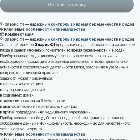
Оставить заявку
🩺 Эларис Ф1 — надёжный контроль во время беременности и родов
✨ Ключевые особенности и преимущества
📦 Комплектация
🩺 Эларис Ф1 — надёжный контроль во время беременности и родов
Фетальный монитор
Эларис Ф1
предназначен для наблюдения за состоянием
плода и оценки ключевых показателей во время беременности и в родах.
Прибор помогает медицинскому персоналу своевременно получать
необходимую информацию о сердечной деятельности плода, двигательной
активности и сократительной деятельности матки, обеспечивая уверенный
контроль в клинической практике.
Эларис Ф1 может применяться:
в женских консультациях
в акушерских стационарах
в родильных домах
в отделениях патологии беременности
в диагностических и перинатальных центрах
Адрес
в других подразделениях медицинских учреждений
г. Минск, ул. В. Хоружей 31А, пом. 102
Прибор сочетает в себе удобство повседневной эксплуатации, наглядное
отображение данных и функциональность, необходимую для качественного
фетального мониторинга.
✨ Ключевые особенности и преимущества
✅ Контроль основных показателей состояния плода в режиме наблюдения