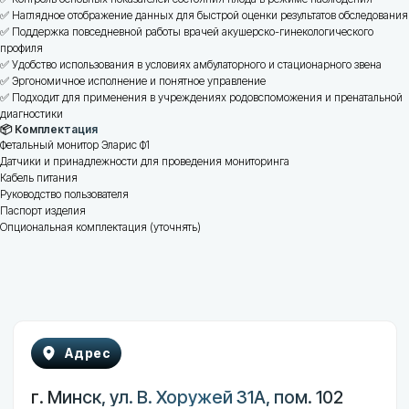
✅ Наглядное отображение данных для быстрой оценки результатов обследования
Почта
Телефон
✅ Поддержка повседневной работы врачей акушерско-гинекологического
ООО
профиля
"ГеоМедСервис"
info@gmservice.by
+375 (29) 840-00-47
✅ Удобство использования в условиях амбулаторного и стационарного звена
+375 (29) 585-33-43
✅ Эргономичное исполнение и понятное управление
✅ Подходит для применения в учреждениях родовспоможения и пренатальной
Отдел продаж
диагностики
+375 (29) 740-74-72
📦 Комплектация
Отдел сервиса
Фетальный монитор Эларис Ф1
+375 (29) 247-45-73
Датчики и принадлежности для проведения мониторинга
Кабель питания
Руководство пользователя
Паспорт изделия
Опциональная комплектация (уточнять)
Каталог
Помощь
Мониторы пациента
Обратная связь
Инфузионные и
шприцевые насосы
Фетальные мониторы
Лазерные аппараты
Наркозно-дыхательные
аппараты
Электрокардиографы