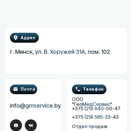
info@gmservice.by
+375 (29) 840-00-47
+375 (29) 585-33-43
Отдел продаж
+375 (29) 740-74-72
Отдел сервиса
+375 (29) 247-45-73
Каталог
Помощь
Мониторы пациента
Обратная связь
Инфузионные и
шприцевые насосы
Фетальные мониторы
Лазерные аппараты
Наркозно-дыхательные
аппараты
Электрокардиографы
Эндоскопическое оборудование
Инкубаторы для новорожденных