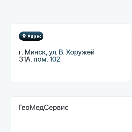
Адрес
г. Минск, ул. В. Хоружей
31А, пом. 102
Гла
Каталог
ГеоМедСервис — медицинское
оборудование нового поколения
Монито
для вашей клиники
Инфузи
Феталь
Лазерн
Наркоз
Электр
Эндоско