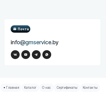
Почта
Телеф
ООО "Гео
info@gmservice.by
+375 (29)
+375 (29)
вная
Каталог
О нас
Сертификаты
Контакты
Помощь
ры пациента
Обратная связь
онные и шприцевые насосы
ные мониторы
ые аппараты
но-дыхательные аппараты
окардиографы
пическое оборудование