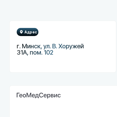
Адрес
г. Минск, ул. В. Хоружей
31А, пом. 102
Гла
Каталог
ГеоМедСервис — медицинское
оборудование нового поколения
Монито
для вашей клиники
Инфузи
Феталь
Лазерн
Наркоз
Электр
Эндоско