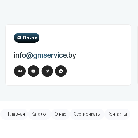
Почта
Телеф
ООО "Гео
info@gmservice.by
+375 (29)
+375 (29)
вная
Каталог
О нас
Сертификаты
Контакты
Помощь
ры пациента
Обратная связь
онные и шприцевые насосы
ные мониторы
ые аппараты
но-дыхательные аппараты
окардиографы
пическое оборудование