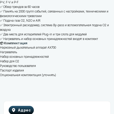
P-V, F-V и P-F
✅ Обзор трендов за 60 часов
✅ Память на 2000 групп событий, связанных с настройками, техническими и
Почта
Телефон
физиологическими тревогами
ООО
✅ Подача газа O2, N2O и AIR
"ГеоМедСервис"
info@gmservice.by
+375 (29) 840-00-47
✅ Электронный расходомер, система By-pass и вспомогательная подача O2 и
воздуха
+375 (29) 585-33-43
✅ Два места для испарителей Plug-in и три слота для модулей
Отдел продаж
✅ Нагреватель и набор основных принадлежностей входят в комплект
+375 (29) 740-74-72
📦 Комплектация
Отдел сервиса
Наркозный дыхательный аппарат AX700
+375 (29) 247-45-73
Нагреватель
Набор основных принадлежностей
Набор для O2
Руководство пользователя
Паспорт изделия
Опциональная комплектация (уточнять)
Каталог
Помощь
Мониторы пациента
Обратная связь
Инфузионные и
шприцевые насосы
Фетальные мониторы
Лазерные аппараты
Наркозно-дыхательные