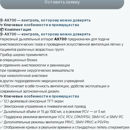
Оставить заявку
🩺 AX700 — контроль, которому можно доверять
✨ Ключевые особенности и преимущества
📦 Комплектация
🩺 AX700 — контроль, которому можно доверять
Наркозный дыхательный аппарат
AX700
предназначен для подачи
анестезиологических газов и проведения искусственной вентиляции лёгких у
пациентов различных возрастных групп.
Прибор широко применяется:
в операционных блоках
в отделениях анестезиологии и реанимации
при проведении хирургических вмешательств
при низкопоточной анестезии
в других подразделениях медицинских учреждений
AX700 сочетает в себе точность вентиляции, удобство эксплуатации и
современный эргономичный дизайн.
✨ Ключевые особенности и преимущества
✅ 12,1-дюймовый сенсорный TFT-экран
✅ Электронное управление и пневматический привод
Адрес
✅ Дыхательный объём от 15 до 1500 мл, а в режиме PCV — от 5 мл
✅ Поддержка режимов вентиляции VCV, PCV, CPAP/PSV, SIMV-VC и SIMV-PC
г. Минск, ул. В. Хоружей 31А, пом. 102
✅ Дополнительные режимы вентиляции PRVC, SIMV-PRVC и PSVPro
✅ Отображение кривых в реальном времени и стандартных петель спирометрии